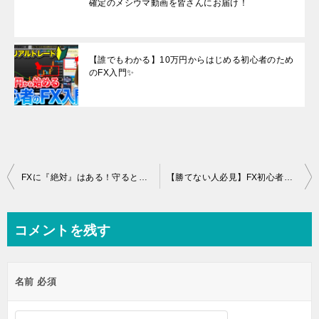
確定のメシウマ動画を皆さんにお届け！
【誰でもわかる】10万円からはじめる初心者のため
のFX入門✨
投
FXに『絶対』はある！守ると少ししか負けないよ！ #fx #fx初心者 #fx手法 #ドル円 #fx勝ち方 #fx必勝法 #損切り
【勝てない人必見】FX初心者の9割が負ける理由と対策をすべて話します… #FX初心者
稿
ナ
コメントを残す
ビ
ゲ
名前
必須
ー
シ