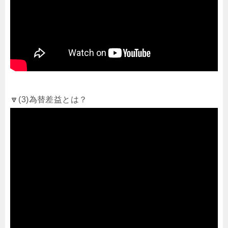
🔽(3)為替差益とは？