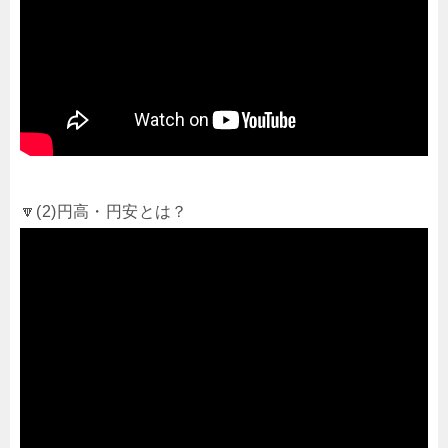
🔽(2)円高・円安とは？