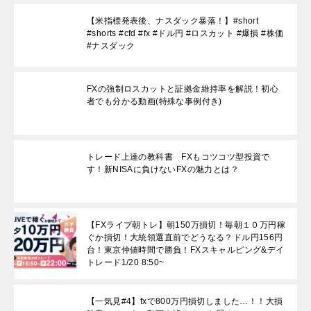
【米指標発表後、ナスダック暴落！】#short
#shorts #cfd #fx #ドル円 #ロスカット #爆損 #株価
#ナスダック
FXの強制ロスカットと証拠金維持率を解説！初心
者でも分かる動画(特殊な事例付き)
トレード上達の教科書 FXもコツコツ型投資で
す！新NISAに負けないFXの魅力とは？
【FXライブ朝トレ】朝150万損切！毎朝１０万円稼
ぐか損切！大統領選直前でどうなる？ドル円156円
台！東京仲値時間で勝負！FXスキャルピング&デイ
トレード1/20 8:50~
【一気見#4】fxで800万円損切しました…！！大損