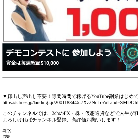
▼顔出し声出し不要！隙間時間で稼げるYouTube副業はじめ
https://s.lmes.jp/landing-qr/2001188446-7Xz2Nq1o?uLand=SMDO
このチャンネルでは、2chのFX・株・仮想通貨などで人生
よろしければチャンネル登録、高評価お願いします！
#FX
#株