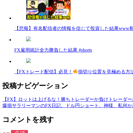
【悲報】有名配信者の情報を信じて投資した結果www
FX雇用統計全力勝負した結果 #shorts
【FXトレード配信】必見！
損切り位置を見極める方法
投稿ナビゲーション
【FX】ロットは上げるな！勝ちトレーダーか負けトレーダーかは上げ
爆損サラリーマンのFX日記。ドル円ショート。神様、私何か悪い
コメントを残す