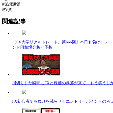
#仮想通貨
#投資
関連記事
【FX大学リアルトレード、第666回】本日も負けトレ
ンド円相場分析と予想
損切りした瞬間にFXと株価の暴落が来て、もう笑うし
FX初心者でも負けを減らせるエントリーポイントの考