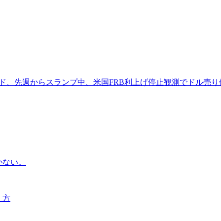
ード、先週からスランプ中、米国FRB利上げ停止観測でドル売
かない。
え方