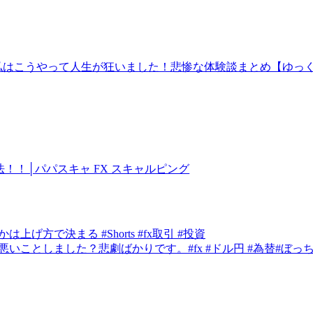
私はこうやって人生が狂いました！悲惨な体験談まとめ【ゆっ
！！│パパスキャ FX スキャルピング
方で決まる #Shorts #fx取引 #投資
ことしました？悲劇ばかりです。#fx #ドル円 #為替#ぼっ