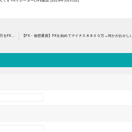
FXトレーダーLIVE配信 [2019年5月31日]
【 伝説 】母親発狂！！ニート配信者 関◯吾 、親の貯金3,000万をFXで溶かす