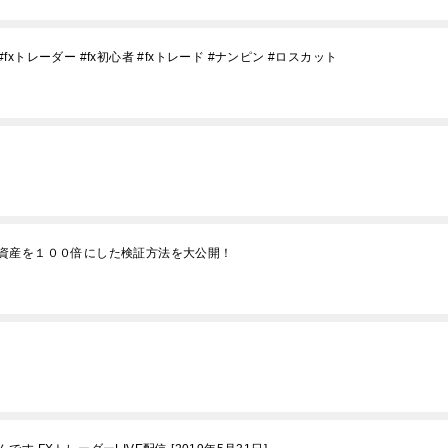
トレーダー #fx初心者 #fxトレード #ナンピン #ロスカット
資産を１００倍にした検証方法を大公開！