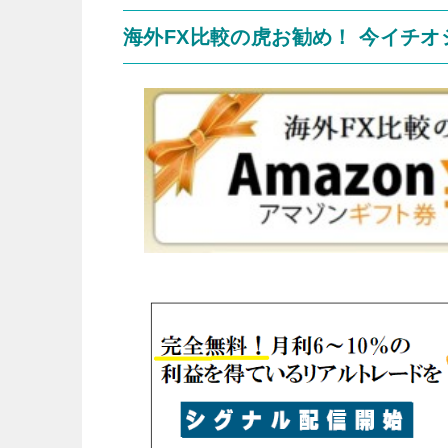
海外FX比較の虎お勧め！ 今イチ