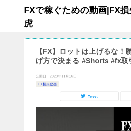
FXで稼ぐための動画|FX
虎
【FX】ロットは上げるな！
げ方で決まる #Shorts #fx取
公開日：
2023年11月16日
FX損失動画
Tweet