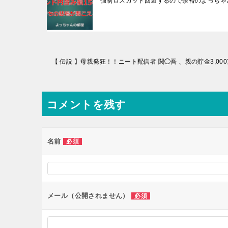
強制ロスカット回避するので余裕のよっちゃんです 
投
稿
ナ
コメントを残す
ビ
ゲ
ー
名前
必須
シ
ョ
ン
メール（公開されません）
必須