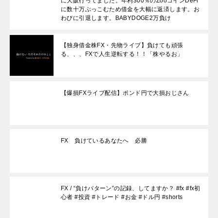
に大阪行ってました。年利300％のZooコインDeFi
に数十万ぶっこむため借金を大幅に返済します。お
わびに引退します。BABYDOGE2万負け
【独身借金株FX・先物ライブ】負けても頑張
る、、、FXで人生逆転する！！「株やるお」
【爆損FXライブ配信】ポンド円で大損おじさん
FX 負けているあなたへ 必勝
FX / “負けパターン”の記録、してますか？ #fx #fx初
心者 #投資 #トレード #お金 #ドル円 #shorts