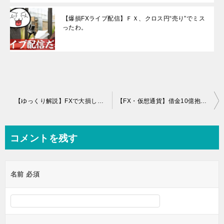
【爆損FXライブ配信】ＦＸ、クロス円“売り”でミス
ったわ。
投
【ゆっくり解説】FXで大損した人たちの断末魔9選
【FX・仮想通貨】借金10億抱えた男の末路がヤバ過ぎた！悲惨な体験談まとめ【ゆっくり解説】
稿
ナ
コメントを残す
ビ
ゲ
名前
必須
ー
シ
ョ