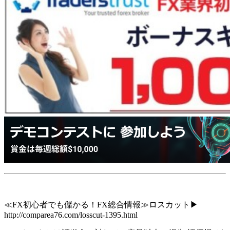
≪FX初心者でも儲かる！FX総合情報≫ロスカット▶
http://comparea76.com/losscut-1395.html