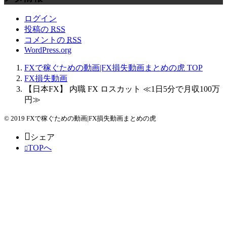
ログイン
投稿の
RSS
コメントの
RSS
WordPress.org
FXで稼ぐための動画|FX損失動画まとめの虎
TOP
FX損失動画
【日本FX】 内職 FX ロスカット ≪1日5分で月収100万
円≫
© 2019 FXで稼ぐための動画|FX損失動画まとめの虎
シェア
TOPへ