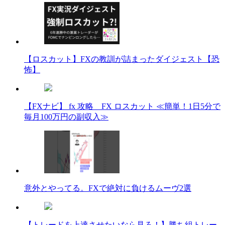
【ロスカット】FXの教訓が詰まったダイジェスト【恐
怖】
【FXナビ】 fx 攻略 FX ロスカット ≪簡単！1日5分で
毎月100万円の副収入≫
意外とやってる。FXで絶対に負けるムーヴ2選
【トレードを上達させたいなら見ろ！】勝ち組トレー