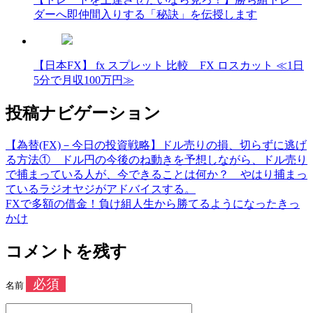
ダーへ即仲間入りする「秘訣」を伝授します
【日本FX】 fx スプレット 比較 FX ロスカット ≪1日
5分で月収100万円≫
投稿ナビゲーション
【為替(FX)－今日の投資戦略】ドル売りの損、切らずに逃げ
る方法① ドル円の今後のね動きを予想しながら、ドル売り
で捕まっている人が、今できることは何か？ やはり捕まっ
ているラジオヤジがアドバイスする。
FXで多額の借金！負け組人生から勝てるようになったきっ
かけ
コメントを残す
必須
名前