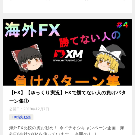
【FX】【ゆっくり実況】FXで勝てない人の負けパタ
ーン集①
公開日：
2019年12月7日
FX損失動画
海外FX比較の虎お勧め！ 今イチオシキャンペーン企画 海
外FX会社のXMを使っています。 今回の […]