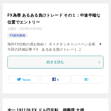
FX為替 あるある負けトレード その１：中途半端な
位置でエントリー
公開日：
2019年12月19日
FX損失動画
海外FX比較の虎お勧め！ 今イチオシキャンペーン企画 ▼
今回の詳細記事 FX あるある負けトレー […]
続きを読む
Tweet
0
全一 191128 FX ドル円反転、損義理 大損。