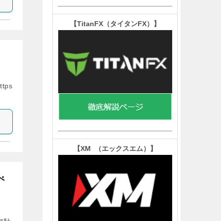
【TitanFX（タイタンFX）
】
tps
【XM （エックスエム）
】
べ