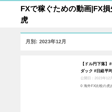
FXで稼ぐための動画|FX
虎
月別: 2023年12月
【ドル円下落】#sho
ダック #日経平均 
公開日：
2023年12
0 海外FX比較の虎お勧