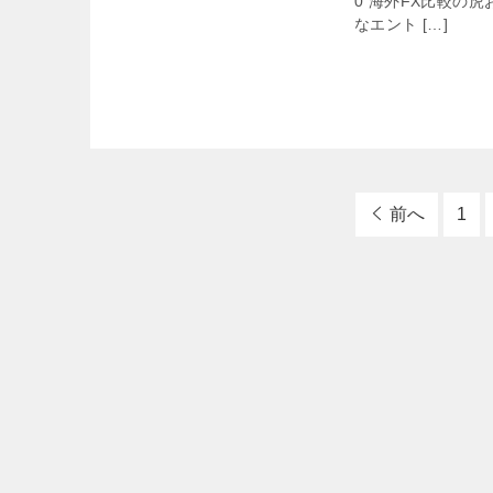
0 海外FX比較の
なエント […]
前へ
1