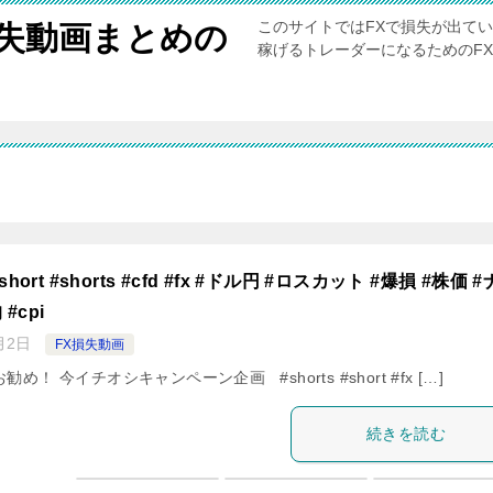
このサイトではFXで損失が出て
損失動画まとめの
稼げるトレーダーになるためのF
rt #shorts #cfd #fx #ドル円 #ロスカット #爆損 #株価 
#cpi
月2日
FX損失動画
め！ 今イチオシキャンペーン企画 #shorts #short #fx […]
続きを読む