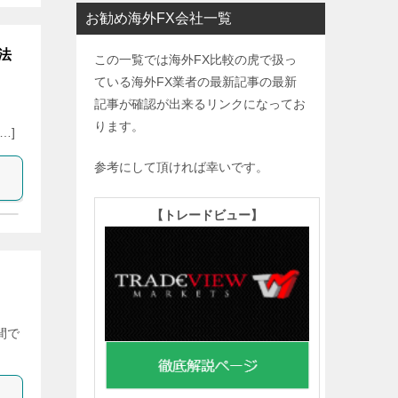
お勧め海外FX会社一覧
法
この一覧では海外FX比較の虎で扱っ
ている海外FX業者の最新記事の最新
記事が確認が出来るリンクになってお
ります。
…]
参考にして頂ければ幸いです。
【
トレードビュー】
間で