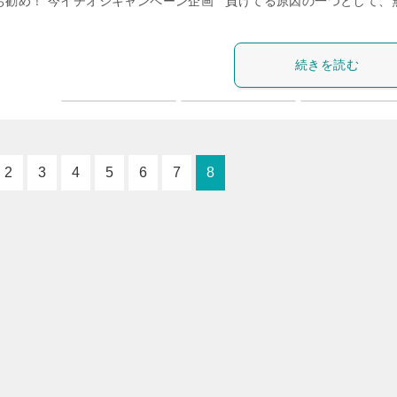
虎お勧め！ 今イチオシキャンペーン企画 負けてる原因の一つとして、
続きを読む
2
3
4
5
6
7
8