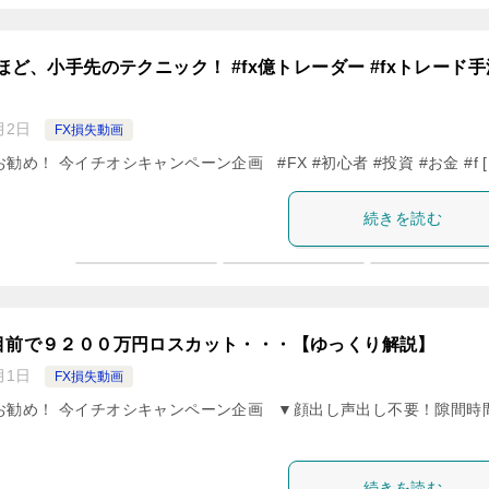
ほど、小手先のテクニック！ #fx億トレーダー #fxトレード手
月2日
FX損失動画
勧め！ 今イチオシキャンペーン企画 #FX #初心者 #投資 #お金 #f [
続きを読む
目前で９２００万円ロスカット・・・【ゆっくり解説】
月1日
FX損失動画
虎お勧め！ 今イチオシキャンペーン企画 ▼顔出し声出し不要！隙間時
続きを読む